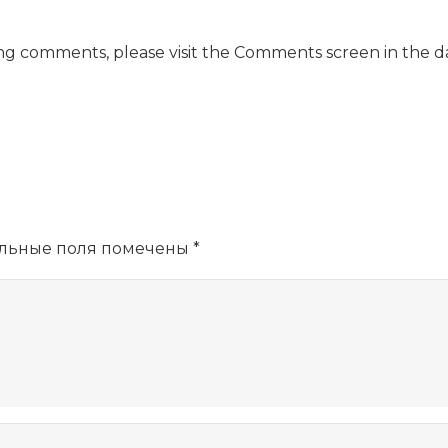
ting comments, please visit the Comments screen in the 
й
ельные поля помечены
*