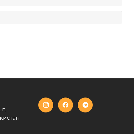
 г.
кистан